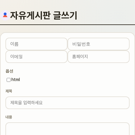
자유게시판 글쓰기
이름
비밀번호
이메일
홈페이지
필수
필수
옵션
html
제목
내용
웹에디터 시작
웹