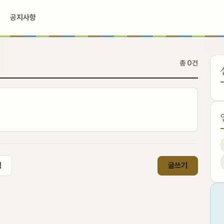
공지사항
총 0건
색
글쓰기