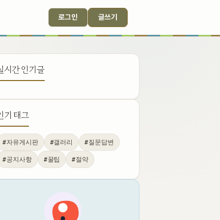
로그인
글쓰기
실시간 인기글
인기 태그
#자유게시판
#갤러리
#질문답변
#공지사항
#꿀팁
#절약