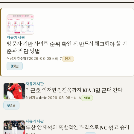
자유게시판
방문자 기반 사이트 순위 확인 전 반드시 체크해야 할 기
준과 판단 방법
작성자
하은97
2026-08-08
조회 7
인기
0
댓글
자유게시판
이근호 이재현 김진욱까지 KIA 3명 군대 간다
작성자
admin
2026-08-08
조회 8
NEW
0
댓글
자유게시판
두산 안재석의 폭발적인 타격으로 NC 꺾고 승리