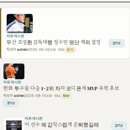
자유게시판
두산 조성환 감독대행 정수빈 명단 제외 결정
3
댓글
작성자
admin
2025-06-02
조회 930
인기
자유게시판
한화 투수들 다승 1~2위 차지 코디 폰세 MVP 유력 후보
작성자
admin
2025-08-10
조회 924
NEW
3
댓글
자유게시판
이 선수 왜 갑작스럽게 은퇴했길래
3
댓글