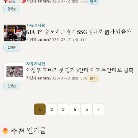
작성자
admin
2026-07-21
조회 575
채택
2
댓글
자유게시판
KIA 3연승 노리는 경기 SSG 상대로 뭔가 있을까
작성자
admin
2026-07-21
조회 111
1
댓글
자유게시판
이정후 후반기 첫 경기 3안타 이후 무안타로 침묵
작성자
admin
2026-07-21
조회 526
인기
1
댓글
1
2
3
4
5
›
추천 인기글